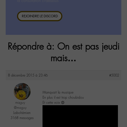
la consultation ci-dessous.
REJOINDRE LE DISCORD
Répondre à: On est pas jeudi
mais…
8 décembre 2015 à 23:46
#5002
Manquait la musique
En plus il est trop choubidou
maguy
Et cette voix 😍
@maguy
Labohémien
3168 messages