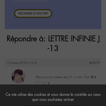
la consultation ci-dessous.
REJOINDRE LE DISCORD
Répondre à: LETTRE INFINIE J
-13
12 janvier 2019 à 16:51
#50019
Merci pour ce cadeau de J-13, un vrai 13or! 😍🎸
Evelyne
3
@evelyne
Ce site utilise des cookies et vous donne le contrôle sur ceux
Labohémien
397 messages
que vous souhaitez activer