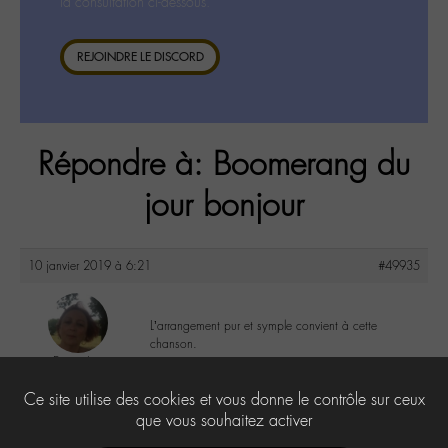
la consultation ci-dessous.
REJOINDRE LE DISCORD
Répondre à: Boomerang du
jour bonjour
10 janvier 2019 à 6:21
#49935
L’arrangement pur et symple convient à cette
chanson.
DonnaL
@donnal
0
Ce site utilise des cookies et vous donne le contrôle sur ceux
Labohémien
596 messages
que vous souhaitez activer