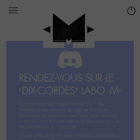
Afficher
Panneau de gestion des cookies
Labo
Connex
-
le
M-
menu
Aller
au
menu
Aller
au
contenu
RENDEZ-VOUS SUR LE
Aller
à
‘DIX-CORDES’ LABO -M-
la
recherche
Après avoir accueilli depuis octobre 2015 des
centaines et des centaines de sujets de discussions
labohémiennes, notre bon vieux Forum laisse désormais
sa place à un tout nouvel espace de discussion pour les
labohémien‧ne‧s: le « Dix-cordes ».
Tous les sujets du For-M- restent néanmoins disponibles à