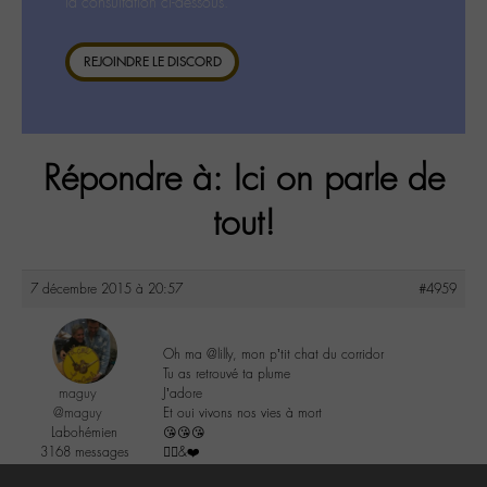
la consultation ci-dessous.
REJOINDRE LE DISCORD
Répondre à: Ici on parle de
tout!
7 décembre 2015 à 20:57
#4959
Oh ma @lilly, mon p’tit chat du corridor
Tu as retrouvé ta plume
maguy
J’adore
@maguy
Et oui vivons nos vies à mort
Labohémien
😘😘😘
3168 messages
✌🏼️&❤️