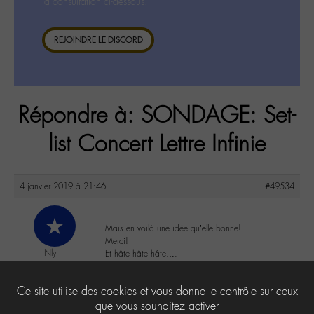
la consultation ci-dessous.
REJOINDRE LE DISCORD
Répondre à: SONDAGE: Set-
list Concert Lettre Infinie
4 janvier 2019 à 21:46
#49534
Mais en voilà une idée qu’elle bonne!
Merci!
Nly
Et hâte hâte hâte….
@nelly
Labohémien
0
Ce site utilise des cookies et vous donne le contrôle sur ceux
11 messages
que vous souhaitez activer