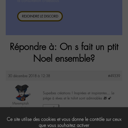
la consultation ci-dessous.
REJOINDRE LE DISCORD
Répondre à: On s fait un ptit
Noel ensemble?
30 décembre 2018 à 12:38
#49339
Superbes créations ! Inspirées et inspirantes… Le
piège à rêves et le t-shirt sont admirables 🎁 🌠
Meremptah
2yeuxet1plume
1
@meremptah
Ce site utilise des cookies et vous donne le contrôle sur ceux
Labohémien
196 messages
que vous souhaitez activer