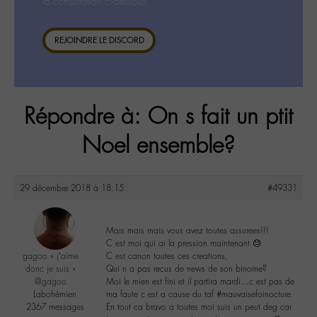
la consultation ci-dessous.
REJOINDRE LE DISCORD
Répondre à: On s fait un ptit
Noel ensemble?
29 décembre 2018 à 18:15
#49331
Mais mais mais vous avez toutes assurees!!!
C est moi qui ai la pression maintenant 😓
gagoo « j’aime
C est canon toutes ces creations,
donc je suis »
Qui n a pas recus de news de son binome?
@gagoo
Moi le mien est fini et il partira mardi…c est pas de
Labohémien
ma faute c est a cause du taf #mauvaisefoinocture
2367 messages
En tout ca bravo a toutes moi suis un peut deg car