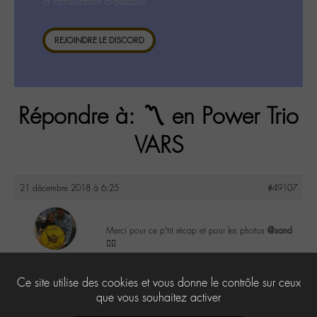
la consultation ci-dessous.
REJOINDRE LE DISCORD
Répondre à: 〽️ en Power Trio
VARS
21 décembre 2018 à 6:25
#49107
Merci pour ce p’tit récap et pour les photos
@sand
✌🏽
maguy
@maguy
0
Ce site utilise des cookies et vous donne le contrôle sur ceux
Labohémien
3168 messages
que vous souhaitez activer