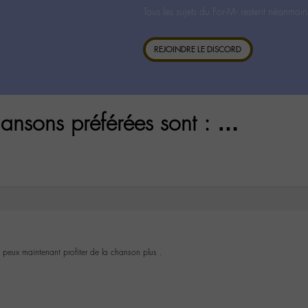
Tous les sujets du For-M- restent néanmoin
REJOINDRE LE DISCORD
ansons préférées sont : …
 peux maintenant profiter de la chanson plus .