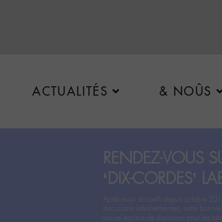
ACTUALITÉS
& NOÛS
RENDEZ-VOUS SU
‘DIX-CORDES’ LA
Après avoir accueilli depuis octobre 201
discussions labohémiennes, notre bon vie
nouvel espace de discussion pour les labo