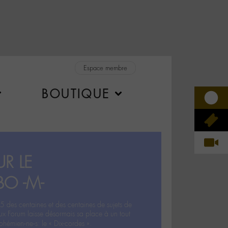
Espace membre
BOUTIQUE
R LE
BO -M-
5 des centaines et des centaines de sujets de
ux Forum laisse désormais sa place à un tout
hémien‧ne‧s: le « Dix-cordes ».