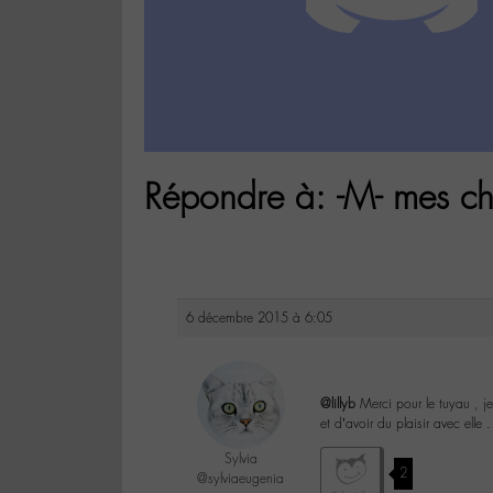
Répondre à: -M- mes ch
6 décembre 2015 à 6:05
@lillyb
Merci pour le tuyau , je
et d’avoir du plaisir avec elle .
Sylvia
2
@sylviaeugenia