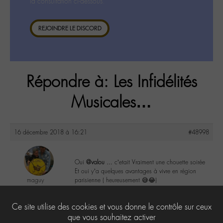
la consultation ci-dessous.
REJOINDRE LE DISCORD
Répondre à: Les Infidélités
Musicales…
16 décembre 2018 à 16:21
#48998
Oui
@valou
… c’etait Vraiment une chouette soirée
Et oui y’a quelques avantages à vivre en région
maguy
parisienne ( heureusement 😅😂)
@maguy
Labohémien
0
Ce site utilise des cookies et vous donne le contrôle sur ceux
3168 messages
que vous souhaitez activer