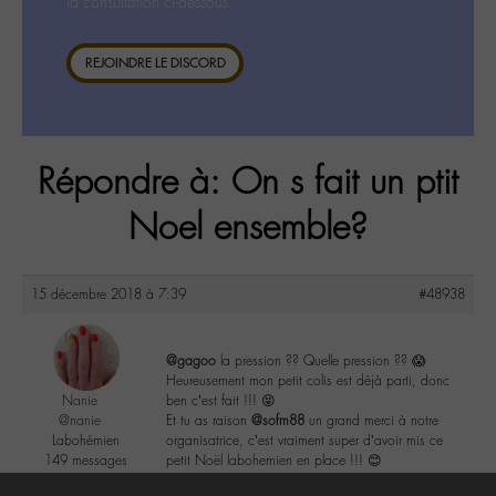
la consultation ci-dessous.
REJOINDRE LE DISCORD
Répondre à: On s fait un ptit
Noel ensemble?
15 décembre 2018 à 7:39
#48938
@gagoo
la pression ?? Quelle pression ?? 😱
Heureusement mon petit colis est déjà parti, donc
Nanie
ben c’est fait !!! 😝
@nanie
Et tu as raison
@sofm88
un grand merci à notre
Labohémien
organisatrice, c’est vraiment super d’avoir mis ce
149 messages
petit Noël labohemien en place !!! 😊