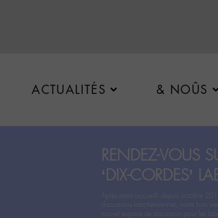
ACTUALITÉS
& NOÛS
RENDEZ-VOUS SU
‘DIX-CORDES’ LA
Après avoir accueilli depuis octobre 201
discussions labohémiennes, notre bon vie
nouvel espace de discussion pour les labo