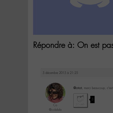
Répondre à: On est pa
5 décembre 2015 à 21:25
@cricri
, merci beaucoup, c’est
3
Co
@colalala