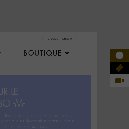
Espace membre
BOUTIQUE
R LE
BO -M-
5 des centaines et des centaines de sujets de
ux Forum laisse désormais sa place à un tout
hémien‧ne‧s: le « Dix-cordes ».