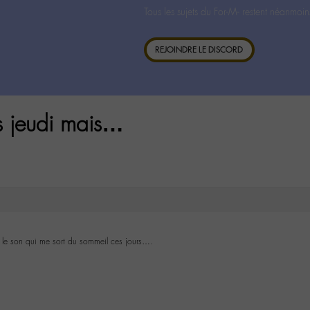
Tous les sujets du For-M- restent néanmoin
REJOINDRE LE DISCORD
s jeudi mais…
 le son qui me sort du sommeil ces jours….