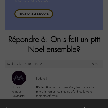
la consultation ci-dessous.
REJOINDRE LE DISCORD
Répondre à: On s fait un ptit
Noel ensemble?
14 décembre 2018 à 19:16
#48917
J’adore !
labom
@sofm88
tu peux tagguer @m_chedid dans ta
@labom
photo Instagram comme ça Matthieu la verra
Keymaster
rapidement! merci
656 messages
3