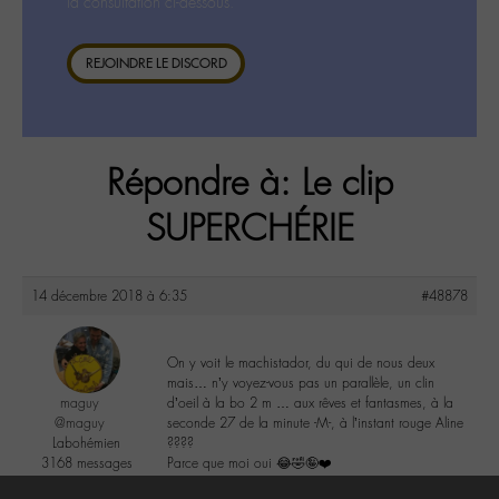
la consultation ci-dessous.
REJOINDRE LE DISCORD
Répondre à: Le clip
SUPERCHÉRIE
14 décembre 2018 à 6:35
#48878
On y voit le machistador, du qui de nous deux
mais… n’y voyez-vous pas un parallèle, un clin
maguy
d’oeil à la bo 2 m … aux rêves et fantasmes, à la
@maguy
seconde 27 de la minute -M-, à l’instant rouge Aline
Labohémien
????
3168 messages
Parce que moi oui 😂🤣🤪❤️