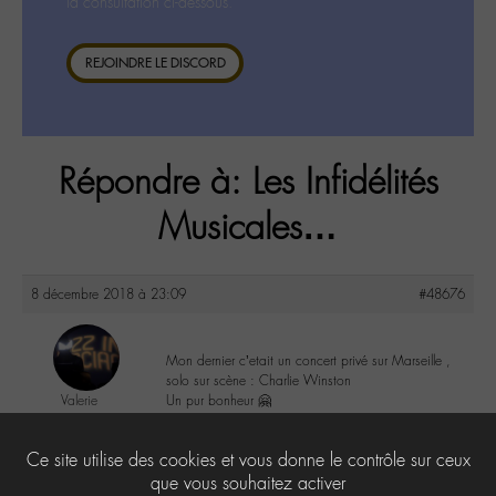
la consultation ci-dessous.
REJOINDRE LE DISCORD
Répondre à: Les Infidélités
Musicales…
8 décembre 2018 à 23:09
#48676
Mon dernier c’etait un concert privé sur Marseille ,
solo sur scène : Charlie Winston
Valerie
Un pur bonheur 🤗
@valou
Labohémien
1
Ce site utilise des cookies et vous donne le contrôle sur ceux
505 messages
que vous souhaitez activer