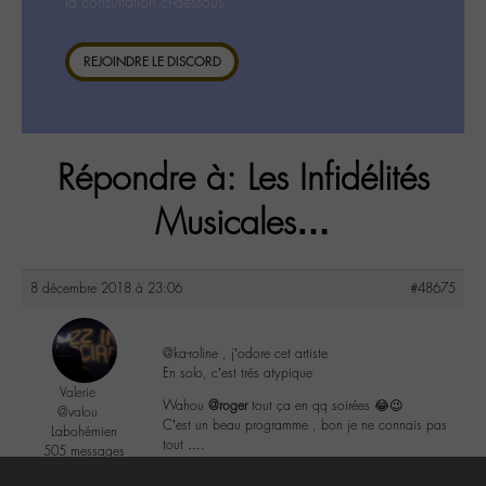
la consultation ci-dessous.
REJOINDRE LE DISCORD
Répondre à: Les Infidélités
Musicales…
8 décembre 2018 à 23:06
#48675
@ka-roline , j’odore cet artiste
En solo, c’est trés atypique
Valerie
Wahou
@roger
tout ça en qq soirées 😂😉
@valou
C’est un beau programme , bon je ne connais pas
Labohémien
tout ….
505 messages