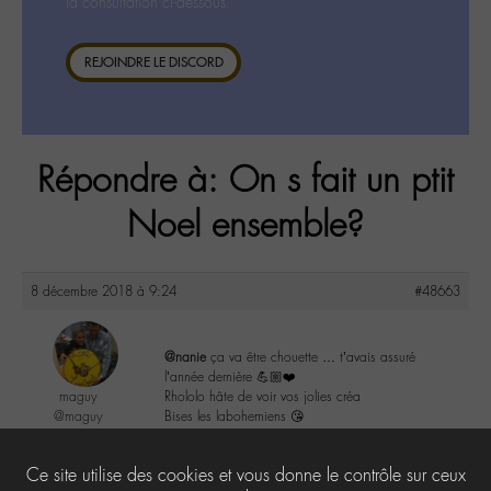
la consultation ci-dessous.
REJOINDRE LE DISCORD
Répondre à: On s fait un ptit
Noel ensemble?
8 décembre 2018 à 9:24
#48663
@nanie
ça va être chouette … t’avais assuré
l’année dernière 💪🏼❤️
maguy
Rhololo hâte de voir vos jolies créa
@maguy
Bises les labohemiens 😘
Labohémien
3168 messages
4
Ce site utilise des cookies et vous donne le contrôle sur ceux