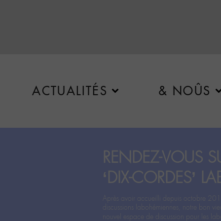
ACTUALITÉS
& NOÛS
RENDEZ-VOUS SU
‘DIX-CORDES’ LA
Après avoir accueilli depuis octobre 201
discussions labohémiennes, notre bon vie
nouvel espace de discussion pour les labo