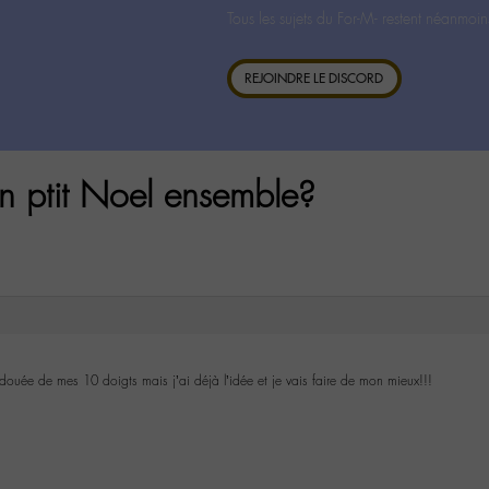
Tous les sujets du For-M- restent néanmoin
REJOINDRE LE DISCORD
n ptit Noel ensemble?
 douée de mes 10 doigts mais j’ai déjà l’idée et je vais faire de mon mieux!!!