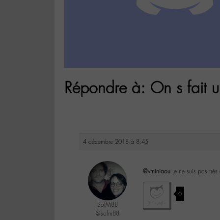
Répondre à: On s fait u
4 décembre 2018 à 8:45
@vminiaou
je ne suis pas très
6
SofM88
@sofm88