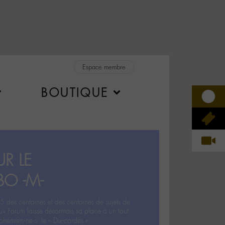
Espace membre
BOUTIQUE
R LE
BO -M-
5 des centaines et des centaines de sujets de
ux Forum laisse désormais sa place à un tout
hémien‧ne‧s: le « Dix-cordes ».