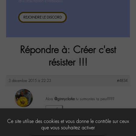
la consultation ci-dessous.
REJOINDRE LE DISCORD
Répondre à: Créer c'est
résister !!!
3 décembre 2015 à 22:23
#4834
Alors
@ginnyclarke
tu surmontes ta peur????
maguy
1
@maguy
Ce site utilise des cookies et vous donne le contrôle sur ceux
Labohémien
3168 messages
que vous souhaitez activer