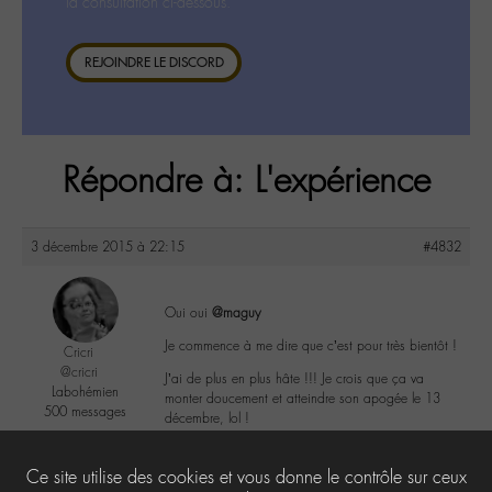
la consultation ci-dessous.
REJOINDRE LE DISCORD
Répondre à: L'expérience
3 décembre 2015 à 22:15
#4832
Oui oui
@maguy
Je commence à me dire que c’est pour très bientôt !
Cricri
@cricri
J’ai de plus en plus hâte !!! Je crois que ça va
Labohémien
monter doucement et atteindre son apogée le 13
500 messages
décembre, lol !
2
Ce site utilise des cookies et vous donne le contrôle sur ceux