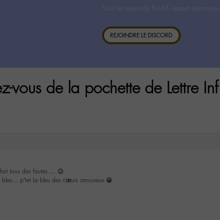
Tous les sujets du For-M- restent néanmoin
REJOINDRE LE DISCORD
vous de la pochette de Lettre Inf
ait tous des fautes … 😉
ce bleu… p’tet Le bleu des cœurs amoureux 😁