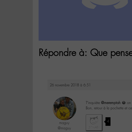
Répondre à: Que pensez-
26 novembre 2018 à 6:51
T’inquiète
@meremptah
😂 on f
Bon, retour à la pochette et 
4
maguy
@maguy