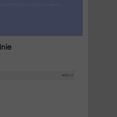
s disponibles à la consultation ci-dessous.
inie
#48214