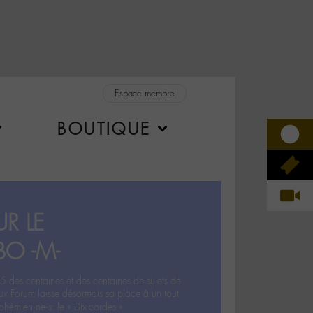
Espace membre
BOUTIQUE
R LE
BO -M-
5 des centaines et des centaines de sujets de
ux Forum laisse désormais sa place à un tout
hémien‧ne‧s: le « Dix-cordes ».