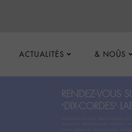
ACTUALITÉS
& NOÛS
RENDEZ-VOUS SU
‘DIX-CORDES’ LA
Après avoir accueilli depuis octobre 201
discussions labohémiennes, notre bon vie
nouvel espace de discussion pour les labo