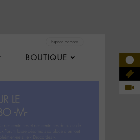
Espace membre
BOUTIQUE
R LE
BO -M-
5 des centaines et des centaines de sujets de
ux Forum laisse désormais sa place à un tout
hémien‧ne‧s: le « Dix-cordes ».