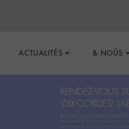
ACTUALITÉS
& NOÛS
RENDEZ-VOUS SU
‘DIX-CORDES’ LA
Après avoir accueilli depuis octobre 201
discussions labohémiennes, notre bon vie
nouvel espace de discussion pour les labo