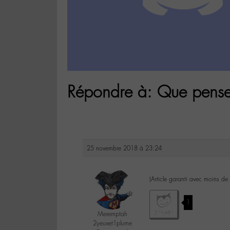
Répondre à: Que pensez-
25 novembre 2018 à 23:24
(Article garanti avec moins de
1
Meremptah
2yeuxet1plume