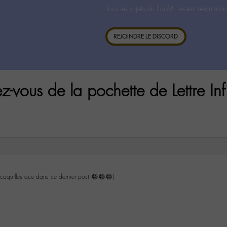
Tous les sujets du For-M- restent néanmoin
REJOINDRE LE DISCORD
vous de la pochette de Lettre Inf
 coquilles que dans ce dernier post 😂😂😂)