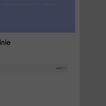
s disponibles à la consultation ci-dessous.
inie
#48211