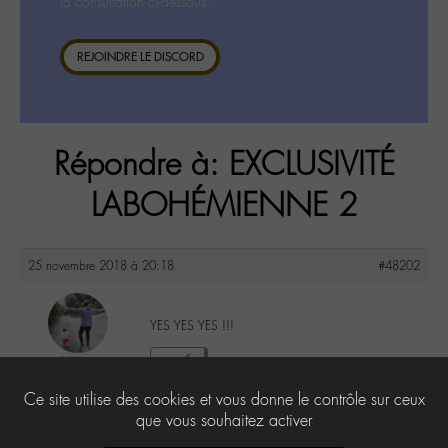
la consultation ci-dessous.
REJOINDRE LE DISCORD
Répondre à: EXCLUSIVITÉ
LABOHÉMIENNE 2
25 novembre 2018 à 20:18
#48202
YES YES YES !!!
i-Ness
3
@satiie
Ce site utilise des cookies et vous donne le contrôle sur ceux
Labohémien
25 messages
que vous souhaitez activer