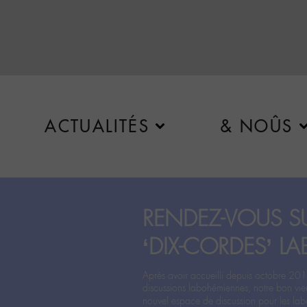
ACTUALITÉS
& NOÛS
RENDEZ-VOUS SU
‘DIX-CORDES’ LA
Après avoir accueilli depuis octobre 201
discussions labohémiennes, notre bon vie
nouvel espace de discussion pour les labo