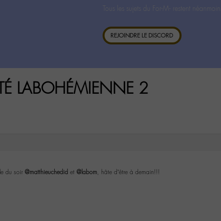
Tous les sujets du For-M- restent néanmoin
REJOINDRE LE DISCORD
VITÉ LABOHÉMIENNE 2
le du soir
@matthieuchedid
et
@labom
, hâte d’être à demain!!!