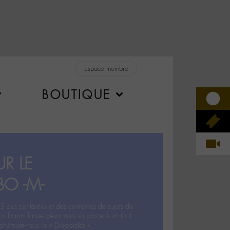
Espace membre
BOUTIQUE
R LE
BO -M-
5 des centaines et des centaines de sujets de
ux Forum laisse désormais sa place à un tout
hémien‧ne‧s: le « Dix-cordes ».