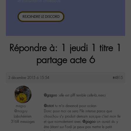
la consultation ci-dessous.
REJOINDRE LE DISCORD
Répondre à: 1 jeudi 1 titre 1
partage acte 6
3 décembre 2015 à 15:54
#4815
@gagoo
:elle est pfff terrible celle-là,merci
maguy
@cricri
tu m’a devancé pour océan
@maguy
Donc pour moi ce sera l’île intense parce que
Labohémien
chouchou s’y produit demain soir,que c’est mon île
3168 messages
et que normalement avec
@gagoo
on aurait du y
être (étant sur l’ordi je peux pas mettre le petit