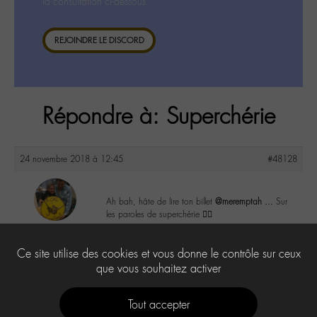
la consultation ci-dessous.
REJOINDRE LE DISCORD
Répondre à: Superchérie
24 novembre 2018 à 12:45
#48128
Ah bah, hâte de lire ton billet
@meremptah
… Sur
les paroles de superchérie 👍🏼
maguy
@maguy
3
Ce site utilise des cookies et vous donne le contrôle sur ceux
Labohémien
3168 messages
que vous souhaitez activer
Tout accepter