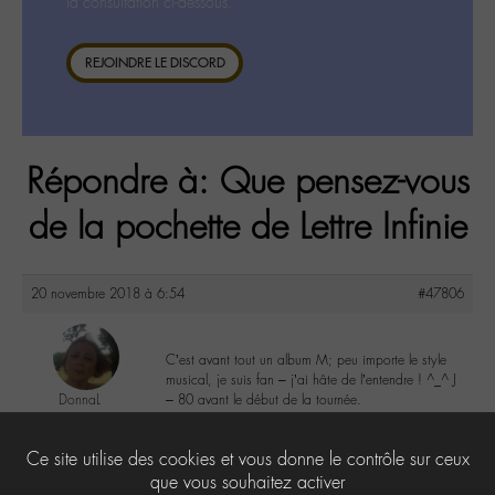
la consultation ci-dessous.
REJOINDRE LE DISCORD
Répondre à: Que pensez-vous
de la pochette de Lettre Infinie
20 novembre 2018 à 6:54
#47806
C’est avant tout un album M; peu importe le style
musical, je suis fan – j’ai hâte de l’entendre ! ^_^ J
DonnaL
– 80 avant le début de la tournée.
@donnal
Labohémien
1
Ce site utilise des cookies et vous donne le contrôle sur ceux
596 messages
que vous souhaitez activer