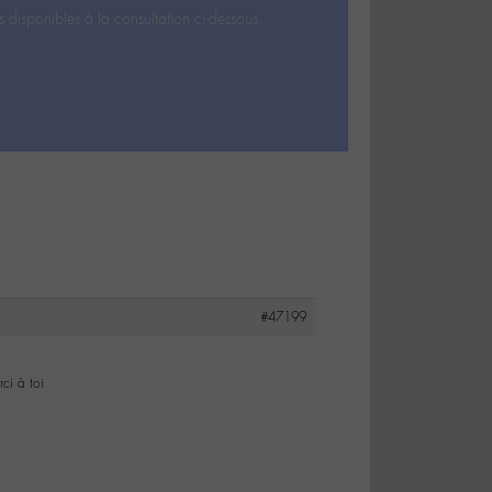
s disponibles à la consultation ci-dessous.
#47199
ci à toi