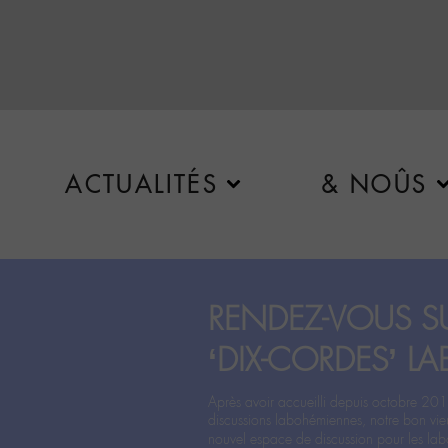
ACTUALITÉS
& NOÛS
RENDEZ-VOUS SU
‘DIX-CORDES’ LA
Après avoir accueilli depuis octobre 201
discussions labohémiennes, notre bon vie
nouvel espace de discussion pour les labo