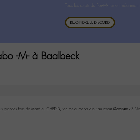
Tous les sujets du For-M- restent néanmoin
REJOINDRE LE DISCORD
abo -M- à Baalbeck
lus grandes fans de Matthieu CHEDID, ton merci me va droit au coeur
@evelyne
<3 Mer