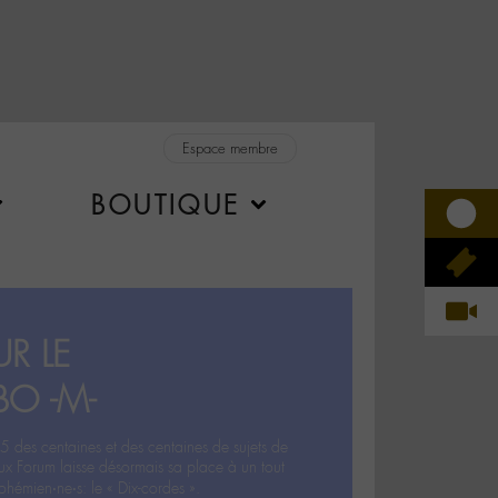
Espace membre
BOUTIQUE
R LE
BO -M-
5 des centaines et des centaines de sujets de
ux Forum laisse désormais sa place à un tout
hémien‧ne‧s: le « Dix-cordes ».