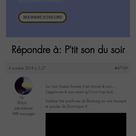
la consultation ci-dessous.
REJOINDRE LE DISCORD
Répondre à: P'tit son du soir
4 octobre 2018 à 5:27
#47109
Sur mon fuseau horaire il est encore le soir…
j’apprivoise le jour avant qu’il soit trop tard…
Lilly
Sublime titre posthume de Bashung sur une musique
@lillyb
et paroles de Dominique A
Labohémien
948 messages