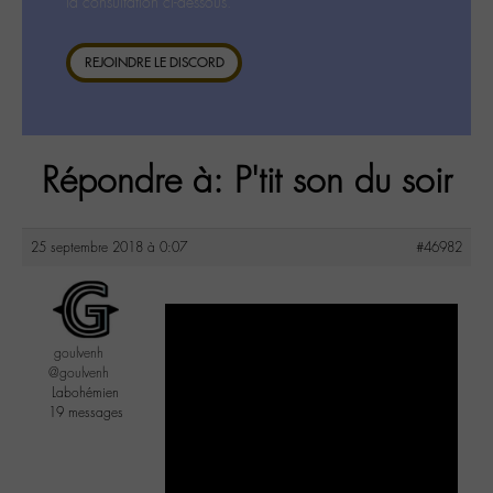
la consultation ci-dessous.
REJOINDRE LE DISCORD
Répondre à: P'tit son du soir
25 septembre 2018 à 0:07
#46982
goulvenh
@goulvenh
Labohémien
19 messages