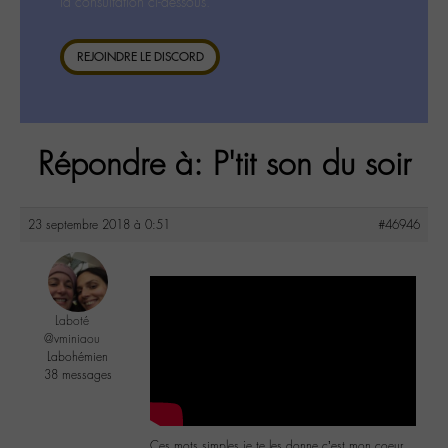
la consultation ci-dessous.
REJOINDRE LE DISCORD
Répondre à: P'tit son du soir
23 septembre 2018 à 0:51
#46946
Laboté
@vminiaou
Labohémien
38 messages
Ces mots simples je te les donne c’est mon coeur…