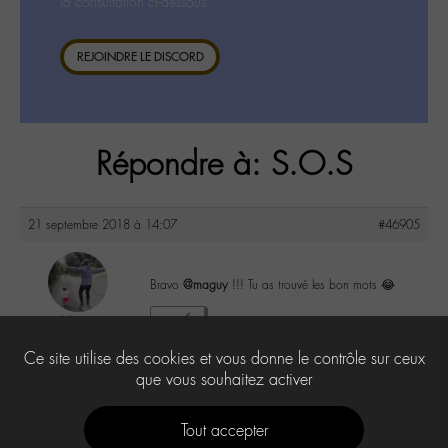
la consultation ci-dessous.
REJOINDRE LE DISCORD
Répondre à: S.O.S
21 septembre 2018 à 14:07
#46905
Bravo
@maguy
!!! Tu as trouvé les bon mots 😂
i-Ness
2
@satiie
Ce site utilise des cookies et vous donne le contrôle sur ceux
Labohémien
25 messages
que vous souhaitez activer
Tout accepter