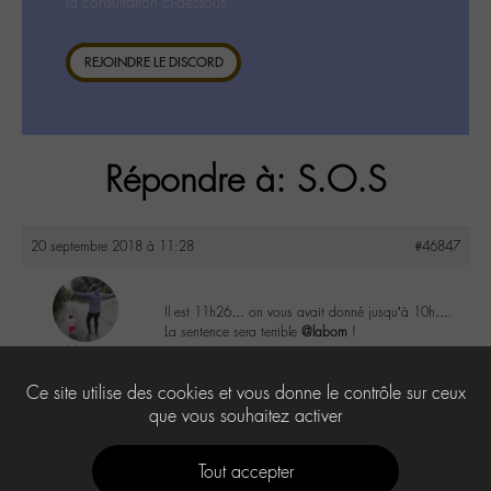
la consultation ci-dessous.
REJOINDRE LE DISCORD
Répondre à: S.O.S
20 septembre 2018 à 11:28
#46847
Il est 11h26… on vous avait donné jusqu’à 10h….
La sentence sera terrible
@labom
!
i-Ness
@satiie
3
Ce site utilise des cookies et vous donne le contrôle sur ceux
Labohémien
25 messages
que vous souhaitez activer
Tout accepter