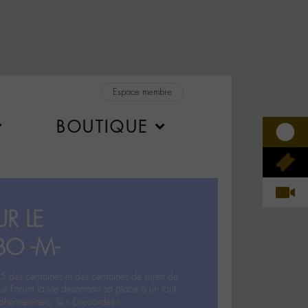
Espace membre
BOUTIQUE
R LE
BO -M-
5 des centaines et des centaines de sujets de
ux Forum laisse désormais sa place à un tout
hémien‧ne‧s: le « Dix-cordes ».