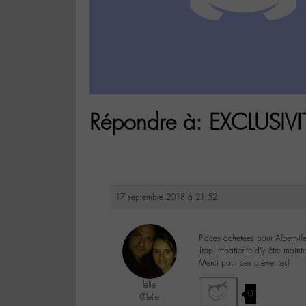
Répondre à: EXCLUSI
17 septembre 2018 à 21:52
Places achetées pour Albertvill
Trop impatiente d’y être main
Merci pour ces pré-ventes!
lelie
0
@lelie