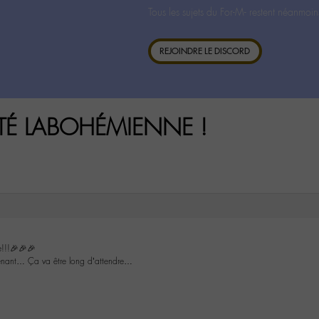
Tous les sujets du For-M- restent néanmoin
REJOINDRE LE DISCORD
VITÉ LABOHÉMIENNE !
e!!!🎉🎉🎉
tenant… Ça va être long d’attendre…