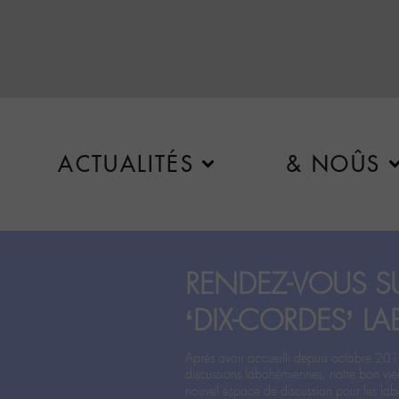
ACTUALITÉS
& NOÛS
RENDEZ-VOUS SU
‘DIX-CORDES’ LA
Après avoir accueilli depuis octobre 201
discussions labohémiennes, notre bon vie
nouvel espace de discussion pour les labo