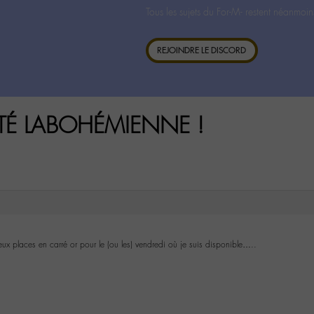
Tous les sujets du For-M- restent néanmoin
REJOINDRE LE DISCORD
VITÉ LABOHÉMIENNE !
ux places en carré or pour le (ou les) vendredi où je suis disponible…..