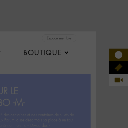
Espace membre
BOUTIQUE
R LE
BO -M-
5 des centaines et des centaines de sujets de
ux Forum laisse désormais sa place à un tout
hémien‧ne‧s: le « Dix-cordes ».