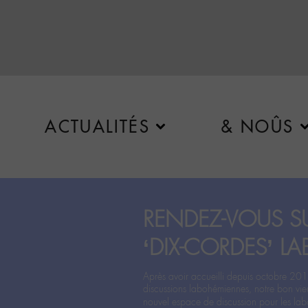
ACTUALITÉS
& NOÛS
RENDEZ-VOUS SU
‘DIX-CORDES’ LA
Après avoir accueilli depuis octobre 201
discussions labohémiennes, notre bon vie
nouvel espace de discussion pour les labo