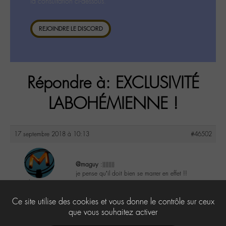
la consultation ci-dessous.
REJOINDRE LE DISCORD
Répondre à: EXCLUSIVITÉ
LABOHÉMIENNE !
17 septembre 2018 à 10:13
#46502
@maguy
:))))))))
je pense qu’il doit bien se marrer en effet !!
louvie
@louvie94
1
Ce site utilise des cookies et vous donne le contrôle sur ceux
Labohémien
80 messages
que vous souhaitez activer