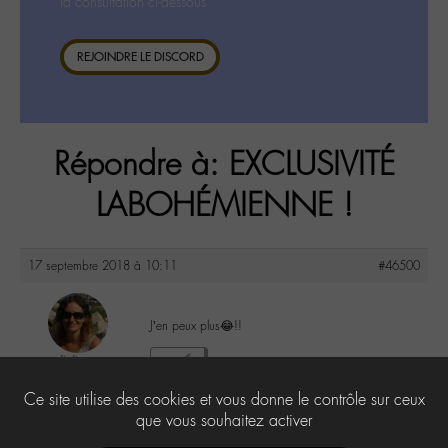
la consultation ci-dessous.
REJOINDRE LE DISCORD
Répondre à: EXCLUSIVITÉ
LABOHÉMIENNE !
17 septembre 2018 à 10:11
#46500
J’en peux plus😂!!
floflo
0
@floflo
Ce site utilise des cookies et vous donne le contrôle sur ceux
Labohémien
131 messages
que vous souhaitez activer