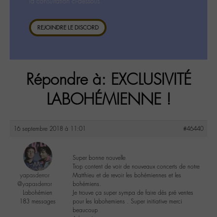
la consultation ci-dessous.
REJOINDRE LE DISCORD
Répondre à: EXCLUSIVITÉ
LABOHÉMIENNE !
16 septembre 2018 à 11:01
#46440
Super bonne nouvelle
Trop content de voir de nouveaux concerts de notre
yapasderror
Matthieu et de revoir les bohémiennes et les
@yapasderror
bohémiens.
Labohémien
Je trouve ça super sympa de faire dés pré ventes
183 messages
pour les labohemiens . Super initiative merci
beaucoup