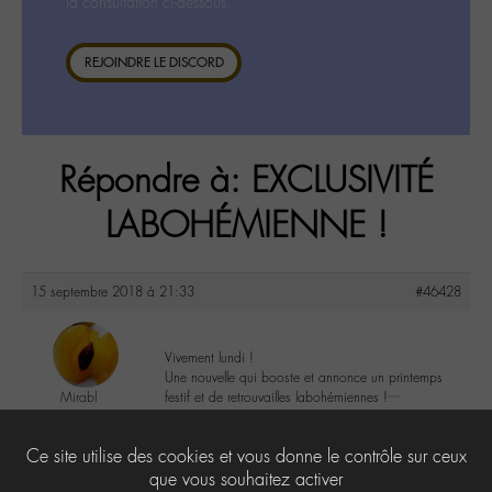
la consultation ci-dessous.
REJOINDRE LE DISCORD
Répondre à: EXCLUSIVITÉ
LABOHÉMIENNE !
15 septembre 2018 à 21:33
#46428
Vivement lundi !
Une nouvelle qui booste et annonce un printemps
Mirabl
festif et de retrouvailles labohémiennes !
@mirabl
Labohémien
3
Ce site utilise des cookies et vous donne le contrôle sur ceux
233 messages
que vous souhaitez activer