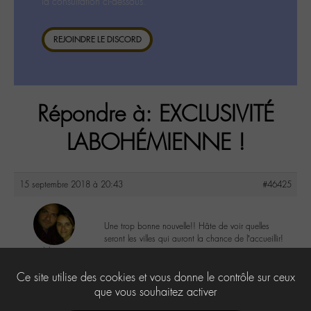
la consultation ci-dessous.
REJOINDRE LE DISCORD
Répondre à: EXCLUSIVITÉ
LABOHÉMIENNE !
15 septembre 2018 à 20:43
#46425
Une trop bonne nouvelle!! Hâte de voir quelles
seront les villes qui auront la chance de l’accueillir!
lelie
@lelie
4
Ce site utilise des cookies et vous donne le contrôle sur ceux
Labohémien
4 messages
que vous souhaitez activer