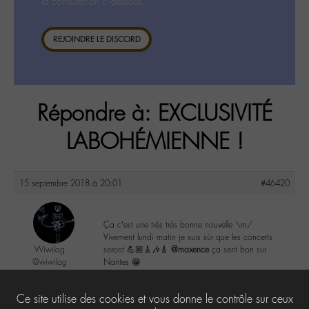
la consultation ci-dessous.
REJOINDRE LE DISCORD
Répondre à: EXCLUSIVITÉ
LABOHÉMIENNE !
15 septembre 2018 à 20:01
#46420
Ça c’est une très très bonne nouvelle \m/
Vivement lundi matin je suis sûr que les concerts
Wiwilag
seront 💪🏼🎸🎶🎸
@maxence
ça sent bon sur
@wiwilag
Nantes 😁
Labohémien
4 messages
2
Ce site utilise des cookies et vous donne le contrôle sur ceux