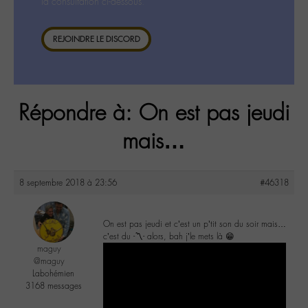
la consultation ci-dessous.
REJOINDRE LE DISCORD
Répondre à: On est pas jeudi
mais…
8 septembre 2018 à 23:56
#46318
On est pas jeudi et c’est un p’tit son du soir mais…
c’est du -〽️- alors, bah j’le mets là 😁
maguy
@maguy
Labohémien
3168 messages