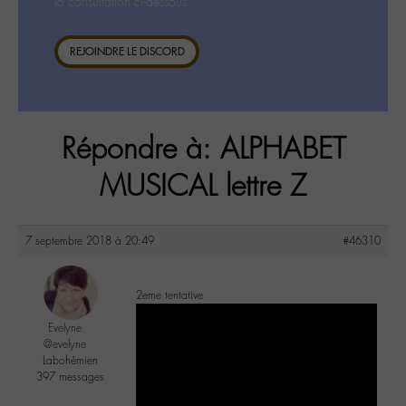
la consultation ci-dessous.
REJOINDRE LE DISCORD
Répondre à: ALPHABET
MUSICAL lettre Z
7 septembre 2018 à 20:49
#46310
2eme tentative
Evelyne
@evelyne
Labohémien
397 messages