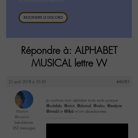
la consultation ci-dessous.
REJOINDRE LE DISCORD
Répondre à: ALPHABET
MUSICAL lettre W
21 août 2018 à 10:50
#46083
Je continue mon alphabet toute seule puisque
@colalala
,
@cricri
,
@donnal
,
@valou
,
@evelyne
,
-M-arion
@mirabl
et
@lillyb
m’ont abandonnées
@m-arion
……………………..
Labohémien
362 messages