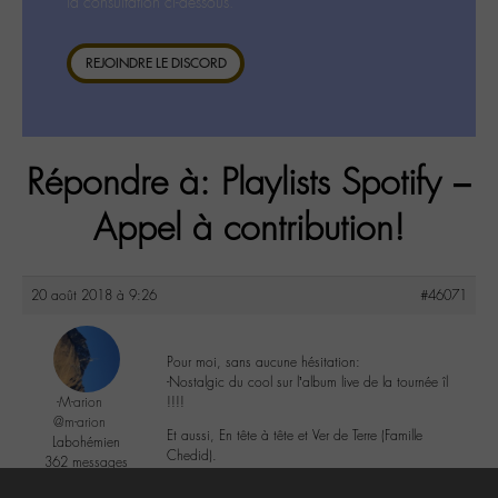
la consultation ci-dessous.
REJOINDRE LE DISCORD
Répondre à: Playlists Spotify –
Appel à contribution!
20 août 2018 à 9:26
#46071
Pour moi, sans aucune hésitation:
-Nostalgic du cool sur l’album live de la tournée îl
-M-arion
!!!!
@m-arion
Et aussi, En tête à tête et Ver de Terre (Famille
Labohémien
Chedid).
362 messages