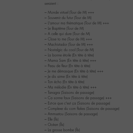
seraient :
– Monde virtuel (Tour de M) +++
– Souvenir du futur (Tour de M)
– L’amour ma thématique (Tour de M) +++
– Le Baptême (Tour de M)
– A celle qui dure (Tour de M)
– Close to me (Tour de M) +++
– Machistador (Tour de M) +++
– Nostalgic du cool (Tour de M)
– La bonne étoile (En tête à tête)
– Mama Sam (En tête à tête) +++
– Peau de fleur (En tête à tête)
– Je me démasque (En tête à tête) +++
– Je dis aime (En tête à tête)
– Ton écho (En tête à tête)
– Ma mélodie (En tête à tête) +++
– Tanagra (Saisons de passage)
– Ca sonne faux (Saisons de passage) +++
– Est-ce que c’est ça (Saisons de passage)
– Complexe du corn flakes (Saisons de passage)
– Ammsetou (Saisons de passage)
– Elle (Îls)
– Océan (Îls)
– La grosse bombe (Îls)