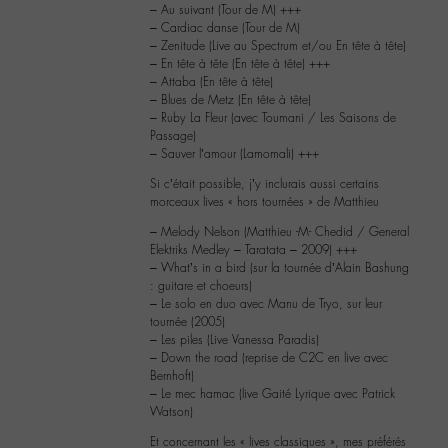
– Au suivant (Tour de M) +++
– Cardiac danse (Tour de M)
– Zenitude (Live au Spectrum et/ou En tête à tête)
– En tête à tête (En tête à tête) +++
– Attaba (En tête à tête)
– Blues de Metz (En tête à tête)
– Ruby La Fleur (avec Toumani / Les Saisons de
Passage)
– Sauver l’amour (Lamomali) +++
Si c’était possible, j’y inclurais aussi certains
morceaux lives « hors tournées » de Matthieu
– Melody Nelson (Matthieu -M- Chedid / General
Elektriks Medley – Taratata – 2009) +++
– What’s in a bird (sur la tournée d’Alain Bashung
: guitare et choeurs)
– Le solo en duo avec Manu de Tryo, sur leur
tournée (2005)
– Les piles (Live Vanessa Paradis)
– Down the road (reprise de C2C en live avec
Bernhoft)
– Le mec hamac (live Gaité Lyrique avec Patrick
Watson)
Et concernant les « lives classiques », mes préférés