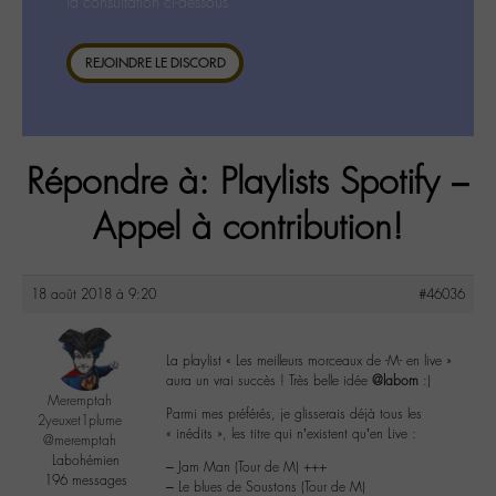
la consultation ci-dessous.
REJOINDRE LE DISCORD
Répondre à: Playlists Spotify –
Appel à contribution!
18 août 2018 à 9:20
#46036
La playlist « Les meilleurs morceaux de -M- en live »
aura un vrai succès ! Très belle idée
@labom
:)
Meremptah
Parmi mes préférés, je glisserais déjà tous les
2yeuxet1plume
« inédits », les titre qui n’existent qu’en Live :
@meremptah
Labohémien
– Jam Man (Tour de M) +++
196 messages
– Le blues de Soustons (Tour de M)