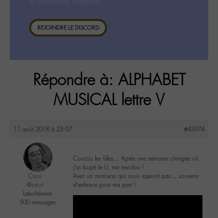
la consultation ci-dessous.
REJOINDRE LE DISCORD
Répondre à: ALPHABET
MUSICAL lettre V
11 août 2018 à 23:07
#45974
Coucou les filles… Après une semaine chargée où
j’ai loupé le U, me revoilou !
Cricri
Avec un morceau qui nous rajeunit pas… souvenir
@cricri
d’enfance pour ma part !
Labohémien
500 messages