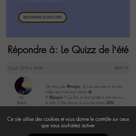
la consultation ci-dessous.
REJOINDRE LE DISCORD
Répondre à: Le Quizz de l’été
2 août 2018 à 16:49
#45718
J’te crois pas
@maguy
, je suis sure que tu es plus
calée que nous tous réunis 🤩
Lilly
Et
@gagoo
? Ça fait un bail qu’elle a rien mis sur
@lillyb
le Labo ? Des bisous à vous les sisters 😽😽
Labohémien
948 messages
2
Ce site utilise des cookies et vous donne le contrôle sur ceux
que vous souhaitez activer