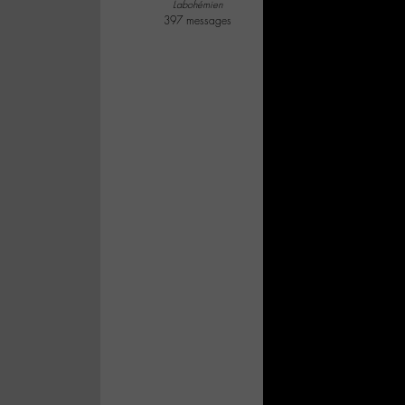
Labohémien
397 messages