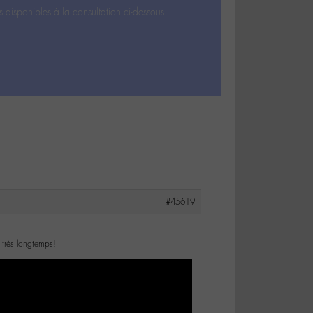
s disponibles à la consultation ci-dessous.
#45619
 très longtemps!