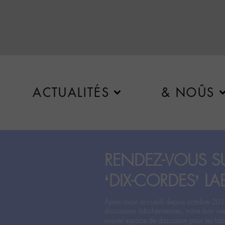
ACTUALITÉS
& NOÛS
RENDEZ-VOUS SU
‘DIX-CORDES’ LA
Après avoir accueilli depuis octobre 201
discussions labohémiennes, notre bon vie
nouvel espace de discussion pour les labo