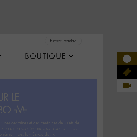
Espace membre
BOUTIQUE
R LE
BO -M-
5 des centaines et des centaines de sujets de
ux Forum laisse désormais sa place à un tout
hémien‧ne‧s: le « Dix-cordes ».