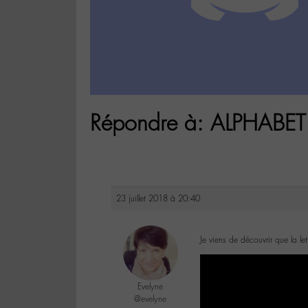
Répondre à: ALPHABET 
23 juillet 2018 à 20:40
Je viens de découvrir que la l
Evelyne
@evelyne