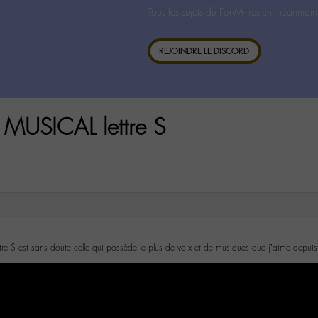
Tous les sujets du For-M- restent néanmoin
REJOINDRE LE DISCORD
MUSICAL lettre S
ettre S est sans doute celle qui possède le plus de voix et de musiques que j’aime depuis