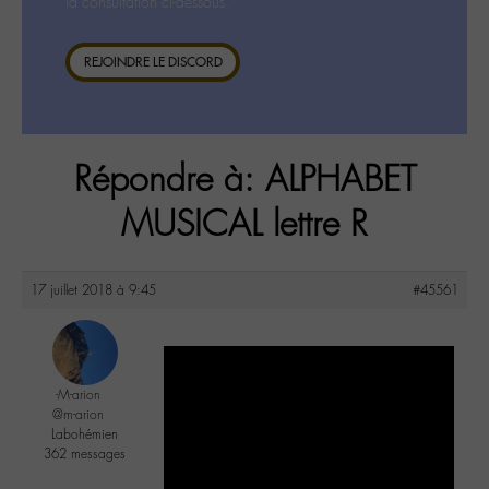
la consultation ci-dessous.
REJOINDRE LE DISCORD
Répondre à: ALPHABET
MUSICAL lettre R
17 juillet 2018 à 9:45
#45561
-M-arion
@m-arion
Labohémien
362 messages